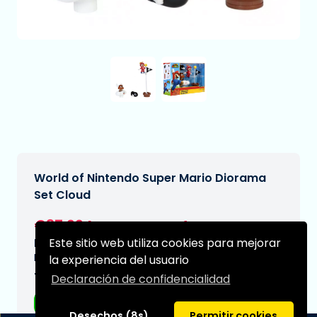
World of Nintendo Super Mario Diorama
Set Cloud
€37,99
[Sujeto a cambios]
Este sitio web utiliza cookies para mejorar
Fecha de entrega prevista:
N/A
la experiencia del usuario
Tipo:
Declaración de confidencialidad
Figuras de anime
Desechos (8s)
Permitir cookies