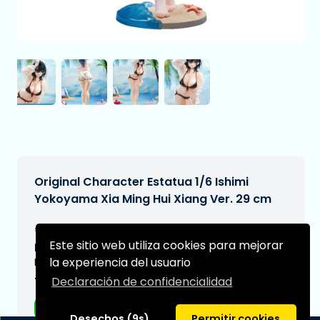
Original Character Estatua 1/6 Ishimi
Yokoyama Xia Ming Hui Xiang Ver. 29 cm
€89,99
[Sujeto a cambios]
Este sitio web utiliza cookies para mejorar
Fecha de entrega prevista:
la experiencia del usuario
N/A
Declaración de confidencialidad
Tipo:
Figuras de anime
Desechos (9s)
Permitir cookies