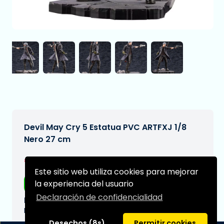
Devil May Cry 5 Estatua PVC ARTFXJ 1/8
Nero 27 cm
€277,99
[Sujeto a cambios]
Este sitio web utiliza cookies para mejorar
la experiencia del usuario
Envío gratis
Declaración de confidencialidad
Fecha de entrega prevista:
N/A
Desechos (8s)
Permitir cookies