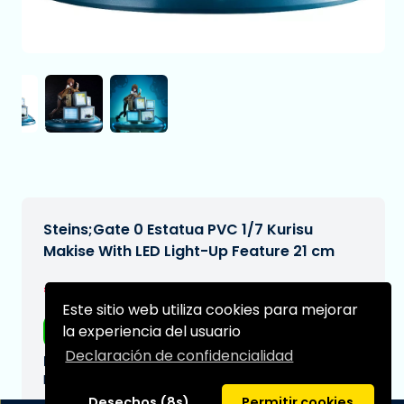
Steins;Gate 0 Estatua PVC 1/7 Kurisu
Makise With LED Light-Up Feature 21 cm
€269,99
[Sujeto a cambios]
Este sitio web utiliza cookies para mejorar
la experiencia del usuario
Envío gratis
Declaración de confidencialidad
Fecha de entrega prevista:
N/A
Desechos (8s)
Permitir cookies