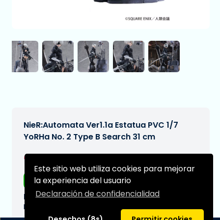
NieR:Automata Ver1.1a Estatua PVC 1/7
YoRHa No. 2 Type B Search 31 cm
€259,99
[Sujeto a cambios]
Este sitio web utiliza cookies para mejorar
la experiencia del usuario
Envío gratis
Declaración de confidencialidad
Fecha de entrega prevista:
N/A
Desechos (8s)
Permitir cookies