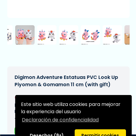
Digimon Adventure Estatuas PVC Look Up
Piyomon & Gomamon 11 cm (with gift)
€88,99
[Sujeto a cambios]
Este sitio web utiliza cookies para mejorar
Fecha de entrega prevista:
la experiencia del usuario
N/A
Declaración de confidencialidad
Tipo:
Figuras de anime
Desechos (8s)
Permitir cookies