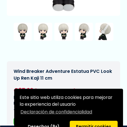
Wind Breaker Adventure Estatua PVC Look
Up Ren Kaji 11 cm
€37,99
[Sujeto a cambios]
Este sitio web utiliza cookies para mejorar
Fecha de entrega prevista:
N/A
la experiencia del usuario
Tipo:
Declaración de confidencialidad
Figuras de anime
Desechos (8s)
Permitir cookies