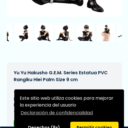
Yu Yu Hakusho G.E.M. Series Estatua PVC
Rangiku Hiei Palm Size 9 cm
€69,99
[Sujeto a cambios]
Este sitio web utiliza cookies para mejorar
Fecha de entrega prevista:
la experiencia del usuario
N/A
Declaración de confidencialidad
Tipo:
Figuras de anime
Desechos (8s)
Permitir cookies