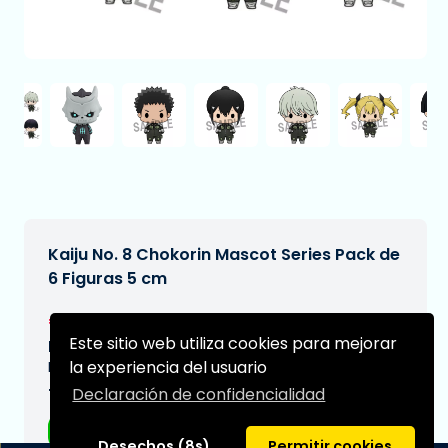
Kaiju No. 8 Chokorin Mascot Series Pack de
6 Figuras 5 cm
€49,99
[Sujeto a cambios]
Este sitio web utiliza cookies para mejorar
Fecha de entrega prevista:
la experiencia del usuario
N/A
Declaración de confidencialidad
Tipo:
Figuras de anime
Desechos (8s)
Permitir cookies