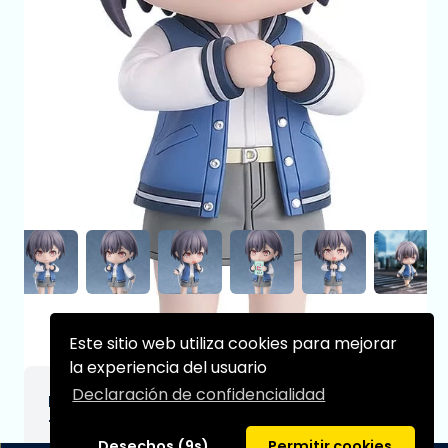
Este sitio web utiliza cookies para mejorar
la experiencia del usuario
Declaración de confidencialidad
BanG Dream! Figura Nendoroid Tomori
Takamatsu 10 cm
Desechos (9s)
Permitir cookies