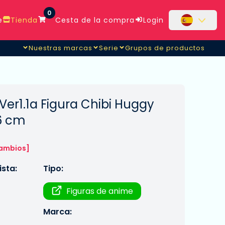
0
e
Tienda
Cesta de la compra
Login
Nuestras marcas
Serie
Grupos de productos
er1.1a Figura Chibi Huggy
6 cm
cambios]
sta:
Tipo:
Figuras de anime
Marca: