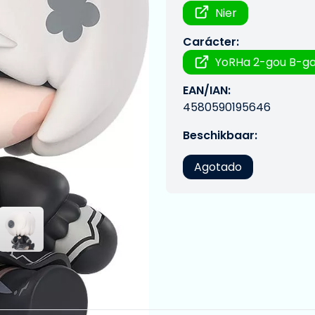
Nier
Carácter:
YoRHa 2-gou B-ga
EAN/IAN:
4580590195646
Beschikbaar:
Agotado