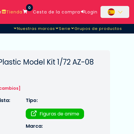
0
e
Tienda
Cesta de la compra
Login
Nuestras marcas
Serie
Grupos de productos
lastic Model Kit 1/72 AZ-08
 cambios]
sta:
Tipo:
Figuras de anime
Marca: