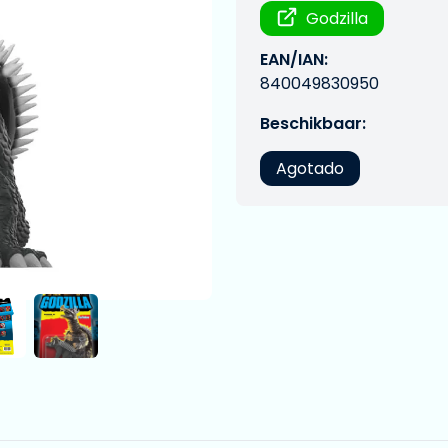
Godzilla
EAN/IAN:
840049830950
Beschikbaar:
Agotado