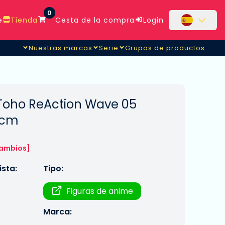
0
e
Tienda
Cesta de la compra
Login
Nuestras marcas
Serie
Grupos de productos
 Toho ReAction Wave 05
 cm
cambios]
sta:
Tipo:
Figuras de anime
Marca: