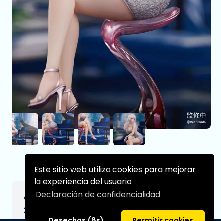
Este sitio web utiliza cookies para mejorar
la experiencia del usuario
Declaración de confidencialidad
Original Character Estatua PVC 1/6 Serina
23 cm
Desechos (8s)
Permitir cookies