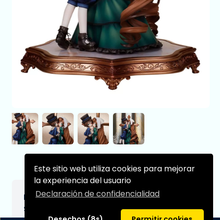
Este sitio web utiliza cookies para mejorar
la experiencia del usuario
Declaración de confidencialidad
Rozen Maiden PVC Statue Suiseiseki &
Souseiseki 26 cm
Desechos (8s)
Permitir cookies