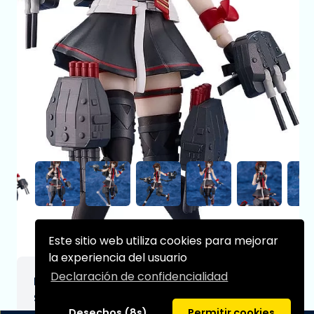
Este sitio web utiliza cookies para mejorar
la experiencia del usuario
Declaración de confidencialidad
Kantai Collection Maqueta PLAMATEA
Shigure Kai San 14 cm
Desechos (8s)
Permitir cookies