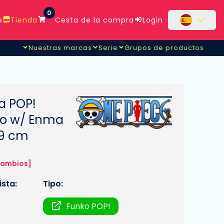
0
e
Tienda
Cesta de la compra
Login
Nuestras marcas
Serie
Grupos de productos
a POP!
oro w/ Enma
 9 cm
cambios]
sta:
Tipo:
Funko POP!