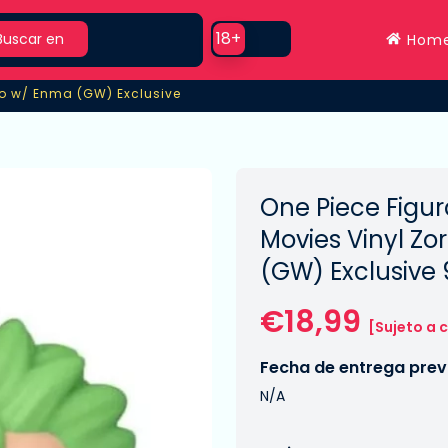
rch
Use setting
18+
Buscar en
Hom
oro w/ Enma (GW) Exclusive
ro w/ Enma (GW) Exclusive
One Piece Figur
Movies Vinyl Z
(GW) Exclusive
€18,99
[Sujeto a 
Fecha de entrega previ
N/A