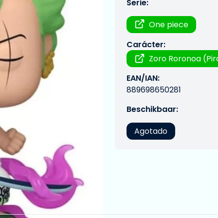
Serie:
One piece
Carácter:
Zoro Roronoa (Pira
EAN/IAN:
889698650281
Beschikbaar:
Agotado