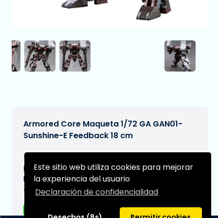
Armored Core Maqueta 1/72 GA GAN01-
Sunshine-E Feedback 18 cm
€68,99
[Sujeto a cambios]
Este sitio web utiliza cookies para mejorar
Fecha de entrega prevista:
la experiencia del usuario
N/A
Declaración de confidencialidad
Tipo:
Figuras de anime
Desechos (8s)
Permitir cookies