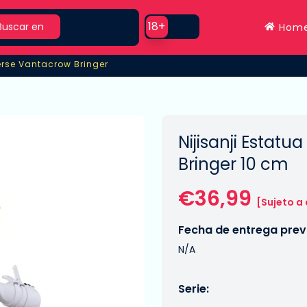
rch
Use setting
18+
Buscar en
Hom
erse Vantacrow Bringer
erse Vantacrow Bringer
Nijisanji Estat
Bringer 10 cm
€36,99
[Sujeto a
Fecha de entrega previ
N/A
Serie: