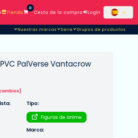
0
e
Tienda
Cesta de la compra
Login
Nuestras marcas
Serie
Grupos de productos
ua PVC PalVerse Vantacrow
 cambios]
sta:
Tipo:
Figuras de anime
Marca: