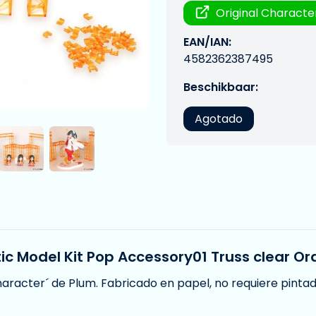
Original Characte
EAN/IAN:
4582362387495
Beschikbaar:
Agotado
ic Model Kit Pop Accessory01 Truss clear Or
Character´ de Plum. Fabricado en papel, no requiere pinta