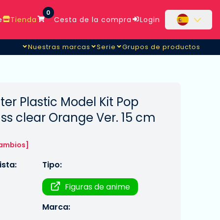
0
e
Tienda
Cesta de la compra
Login
Nuestras marcas
Serie
Grupos de productos
er Plastic Model Kit Pop
ss clear Orange Ver. 15 cm
cambios]
sta:
Tipo:
Figuras de anime
Marca: