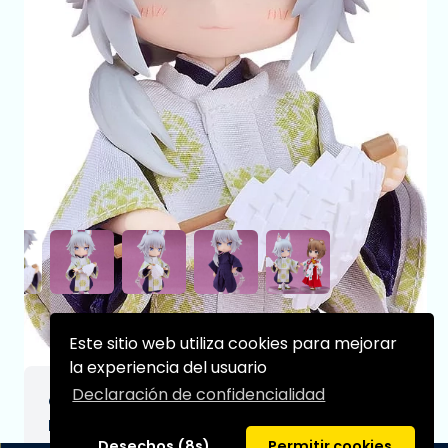
Este sitio web utiliza cookies para mejorar
la experiencia del usuario
Declaración de confidencialidad
Original Character Figura Nendoroid Doll
Fox Kannushi: Rei 14 cm
Desechos (8s)
Permitir cookies