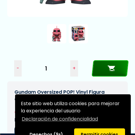
-
+
Gundam Oversized POP! Vinyl Figura
CHARS ZAKU II 15 cm
Este sitio web utiliza cookies para mejorar
la experiencia del usuario
€24,99
Declaración de confidencialidad
Fecha de entrega prevista:
03-09-2026
Desechos (9s)
Permitir cookies