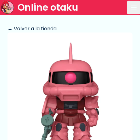
Online otaku
Ab
← Volver a la tienda