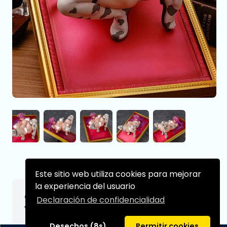
Este sitio web utiliza cookies para mejorar
la experiencia del usuario
Original Character Estatua 1/6 Terrena DX
Declaración de confidencialidad
Ver. 23 cm
Desechos (8s)
Permitir cookies