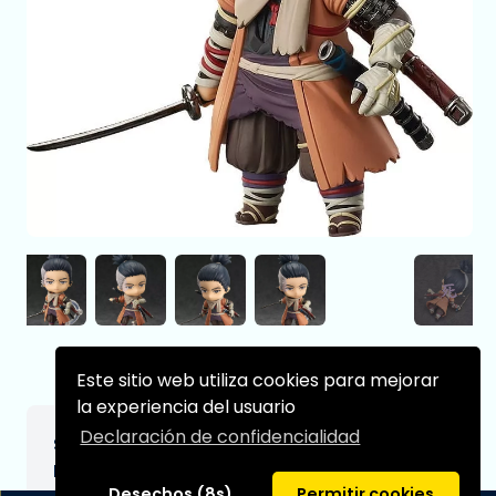
Este sitio web utiliza cookies para mejorar
la experiencia del usuario
Declaración de confidencialidad
Sekiro: Shadows Die Twice Figura
Nendoroid Sekiro 10 cm
Desechos (8s)
Permitir cookies