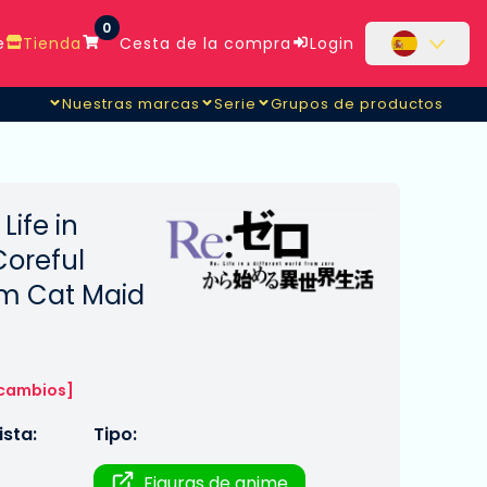
0
e
Tienda
Cesta de la compra
Login
Nuestras marcas
Serie
Grupos de productos
Life in
Coreful
m Cat Maid
 cambios]
sta:
Tipo:
Figuras de anime