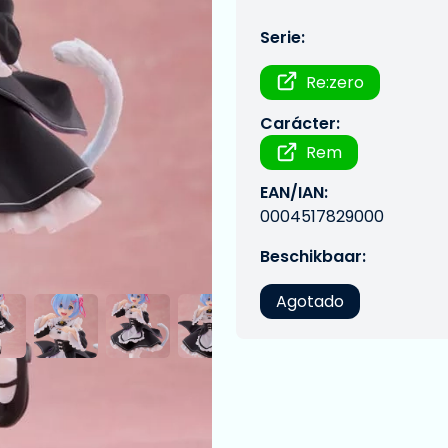
Serie:
Re:zero
Carácter:
Rem
EAN/IAN:
0004517829000
Beschikbaar:
Agotado