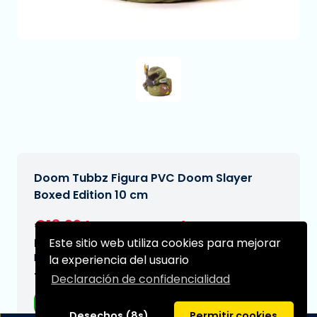
Doom Tubbz Figura PVC Doom Slayer
Boxed Edition 10 cm
€18,99
[Sujeto a cambios]
Este sitio web utiliza cookies para mejorar
Fecha de entrega prevista:
N/A
la experiencia del usuario
Tipo:
Declaración de confidencialidad
Figuras de anime
Desechos (8s)
Permitir cookies