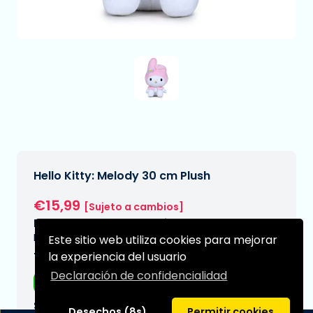
Hello Kitty: Melody 30 cm Plush
€15,99
[Sujeto a cambios]
Fecha de entrega prevista:
N/A
Este sitio web utiliza cookies para mejorar
la experiencia del usuario
Tipo:
Declaración de confidencialidad
Peluches
Serie:
Desechos (8s)
Permitir cookies