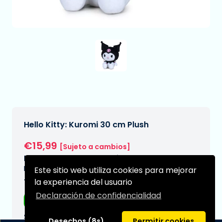
Hello Kitty: Kuromi 30 cm Plush
€15,99
[Sujeto a cambios]
Fecha de entrega prevista:
N/A
Este sitio web utiliza cookies para mejorar
la experiencia del usuario
Tipo:
Declaración de confidencialidad
Peluches
Serie:
Desechos (8s)
Permitir cookies