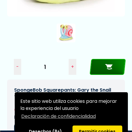
-
+
SpongeBob Squarepants: Gary the Snail
T3 27 cm Supersoft Plush
Este sitio web utiliza cookies para mejorar
la experiencia del usuario
€13,99
Declaración de confidencialidad
Fecha de entrega prevista:
04-09-2026
Desechos (8s)
Permitir cookies