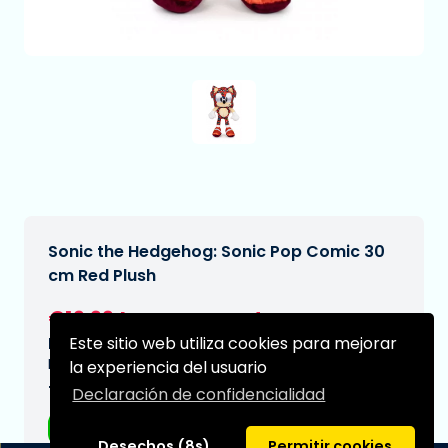
Sonic the Hedgehog: Sonic Pop Comic 30
cm Red Plush
€19,99
[Sujeto a cambios]
Este sitio web utiliza cookies para mejorar
Fecha de entrega prevista:
N/A
la experiencia del usuario
Tipo:
Declaración de confidencialidad
Peluches
Desechos (8s)
Permitir cookies