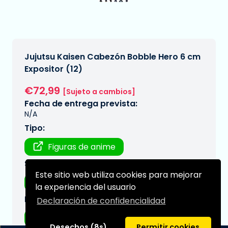
Jujutsu Kaisen Cabezón Bobble Hero 6 cm
Expositor (12)
€72,99
[Sujeto a cambios]
Fecha de entrega prevista:
N/A
Tipo:
Figuras de anime
Serie:
Este sitio web utiliza cookies para mejorar
Jujutsu Kaisen
la experiencia del usuario
Marca:
Declaración de confidencialidad
YuMe Toys
Desechos (8s)
Permitir cookies