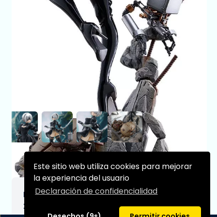
Este sitio web utiliza cookies para mejorar
la experiencia del usuario
Declaración de confidencialidad
NieR:Automata Ver1.1a Estatua PVC 1/7 2B
28 cm
Desechos (9s)
Permitir cookies