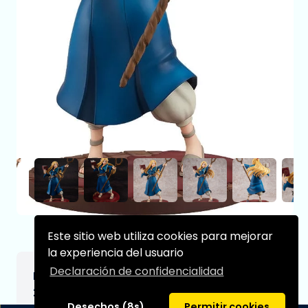
Este sitio web utiliza cookies para mejorar
la experiencia del usuario
Declaración de confidencialidad
Delicious in Dungeon Estatua 1/7 Marcille
23 cm
Desechos (8s)
Permitir cookies