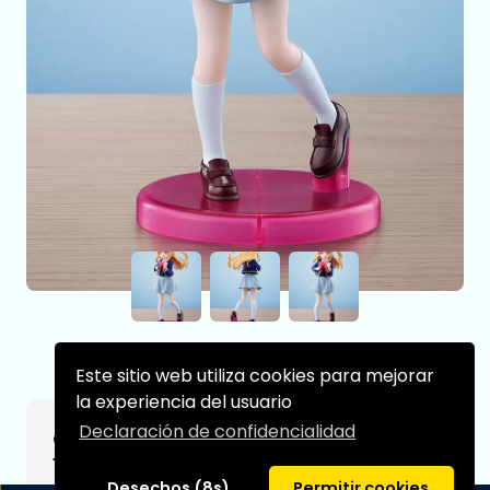
Este sitio web utiliza cookies para mejorar
la experiencia del usuario
Declaración de confidencialidad
Oshi no Ko Estatua PVC Adokenette Ruby
14 cm
Desechos (8s)
Permitir cookies