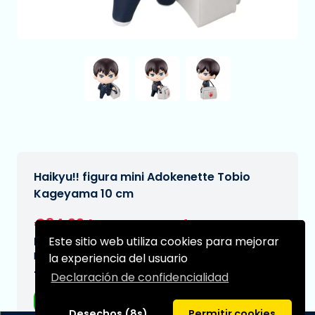
Haikyu!! figura mini Adokenette Tobio
Kageyama 10 cm
€34,99
[Sujeto a cambios]
Este sitio web utiliza cookies para mejorar
Fecha de entrega prevista:
N/A
la experiencia del usuario
Tipo:
Declaración de confidencialidad
Figuras de anime
Desechos (8s)
Permitir cookies