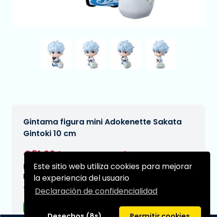
Gintama figura mini Adokenette Sakata
Gintoki 10 cm
€31,99
[Sujeto a cambios]
Este sitio web utiliza cookies para mejorar
Fecha de entrega prevista:
N/A
la experiencia del usuario
Tipo:
Declaración de confidencialidad
Figuras de anime
Desechos (8s)
Permitir cookies