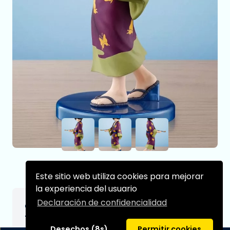
Este sitio web utiliza cookies para mejorar
la experiencia del usuario
Declaración de confidencialidad
Gintama Estatua PVC Adokenette
Takasugi Shinsuke 14 cm
Desechos (8s)
Permitir cookies