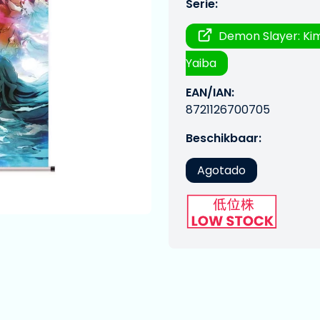
Serie:
Demon Slayer: Ki
Yaiba
EAN/IAN:
8721126700705
Beschikbaar:
Agotado