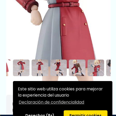
Este sitio web utiliza cookies para mejorar
la experiencia del usuario
Declaración de confidencialidad
Lycoris Recoil Maqueta PLAMATEA Chisato
Nishikigi 15 cm
Desechos (8s)
Permitir cookies