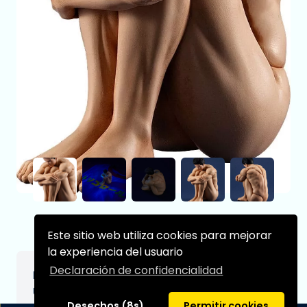
Este sitio web utiliza cookies para mejorar
la experiencia del usuario
Declaración de confidencialidad
Bang Brave Bang Braver Estatua PVC Pop
Up Parade Swacchao! Isami Ao 8 cm
Desechos (8s)
Permitir cookies