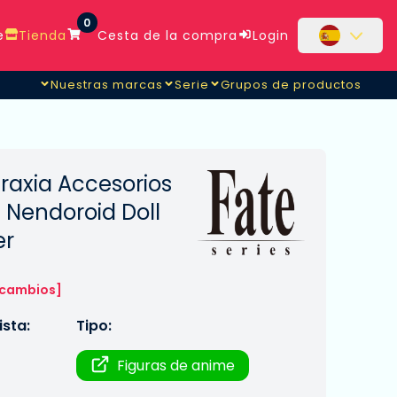
0
e
Tienda
Cesta de la compra
Login
Nuestras marcas
Serie
Grupos de productos
raxia Accesorios
s Nendoroid Doll
er
 cambios]
sta:
Tipo:
Figuras de anime