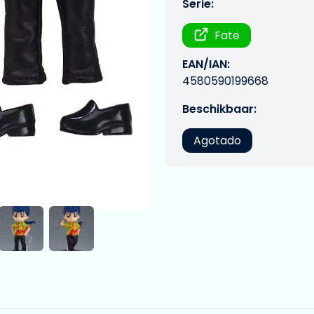
Serie:
Fate
EAN/IAN:
4580590199668
Beschikbaar:
Agotado