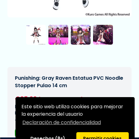
Punishing: Gray Raven Estatua PVC Noodle
Stopper Pulao 14 cm
€25,99
[Sujeto a cambios]
Este sitio web utiliza cookies para mejorar
Fecha de entrega prevista:
N/A
la experiencia del usuario
Tipo:
Declaración de confidencialidad
Figuras de anime
Desechos (8s)
Permitir cookies