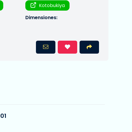
Kotobukiya
Dimensiones:
 01