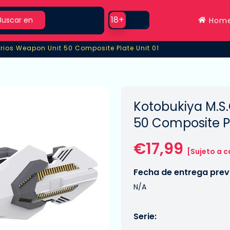
rch
Use setting
18+
Buscar en
Hom
rios Weapon Unit 50 Composite Plate Unit 01
ios Weapon Unit 50 Composite Plate Unit 01
Kotobukiya M.S
50 Composite Pl
€17,99
[Sujeto a 
Fecha de entrega previ
N/A
Serie: