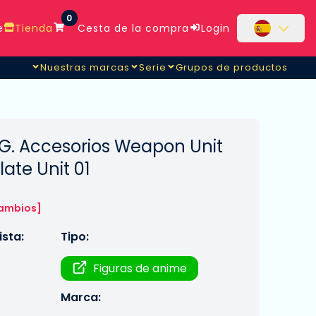
0
e
Tienda
Cesta de la compra
Login
Nuestras marcas
Serie
Grupos de productos
.G. Accesorios Weapon Unit
ate Unit 01
cambios]
sta:
Tipo:
Figuras de anime
Marca: