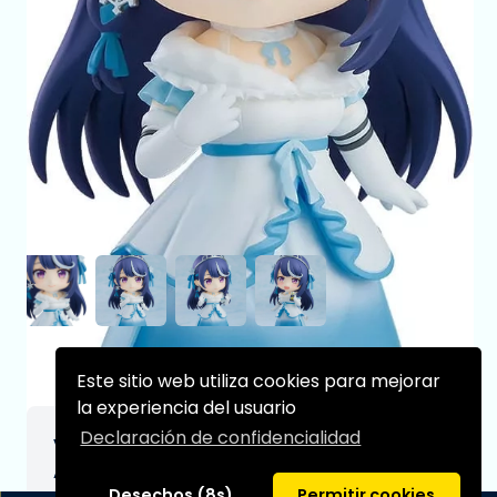
Este sitio web utiliza cookies para mejorar
la experiencia del usuario
Declaración de confidencialidad
Vtuber Figura Nendoroid Kokorone
Awayuki 10 cm
Desechos (8s)
Permitir cookies