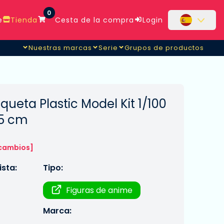
0
e
Tienda
Cesta de la compra
Login
Nuestras marcas
Serie
Grupos de productos
eta Plastic Model Kit 1/100
 15 cm
 cambios]
sta:
Tipo:
Figuras de anime
Marca: