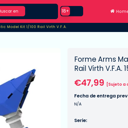
rch
Use setting
18+
Buscar en
Hom
ic Model Kit 1/100 Rail Virth V.F.A.
c Model Kit 1/100 Rail Virth V.F.A.
Forme Arms Maqu
Rail Virth V.F.A.
€47,99
[Sujeto a
Fecha de entrega previ
N/A
Serie: