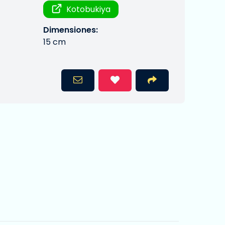
Kotobukiya
Dimensiones:
15 cm