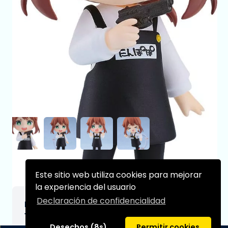
Este sitio web utiliza cookies para mejorar
la experiencia del usuario
Declaración de confidencialidad
Kindergarten Wars Figura Nendoroid Rita
10 cm
Desechos (8s)
Permitir cookies