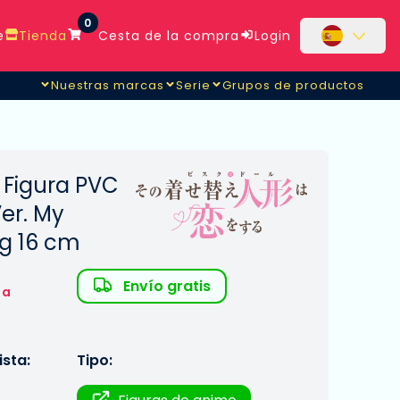
0
e
Tienda
Cesta de la compra
Login
Nuestras marcas
Serie
Grupos de productos
 Figura PVC
Ver. My
ng 16 cm
Envío gratis
 a
sta:
Tipo: