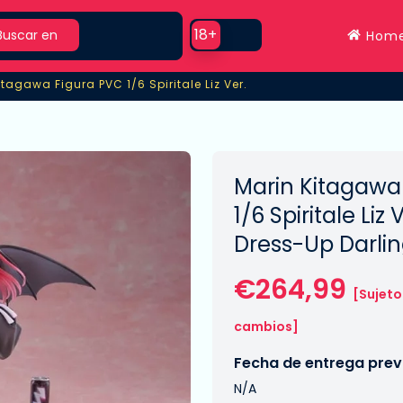
rch
Use setting
18+
Buscar en
Hom
itagawa Figura PVC 1/6 Spiritale Liz Ver.
tagawa Figura PVC 1/6 Spiritale Liz Ver.
Marin Kitagawa
1/6 Spiritale Liz 
Dress-Up Darli
€264,99
[Sujeto
cambios]
Fecha de entrega previ
N/A