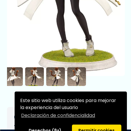
Este sitio web utiliza cookies para mejorar
la experiencia del usuario
Declaración de confidencialidad
Uma Musume Pretty Derby Estatua PVC 1/7
Agnes Tachyon 26 cm
Desechos (8s)
Permitir cookies