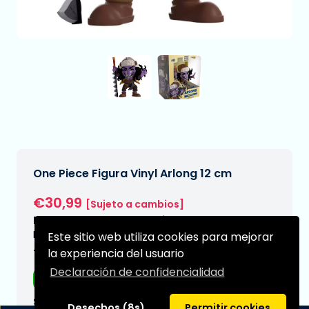
One Piece Figura Vinyl Arlong 12 cm
€30,99
[Sujeto a cambios]
Fecha de entrega prevista:
N/A
Este sitio web utiliza cookies para mejorar
la experiencia del usuario
Tipo:
Declaración de confidencialidad
Figuras de anime
Serie:
Desechos (8s)
Permitir cookies