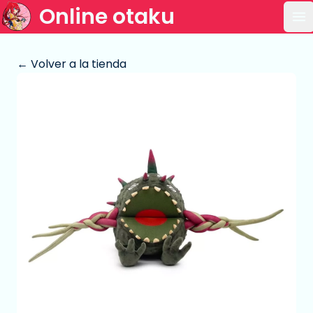
Online otaku
Ab
← Volver a la tienda