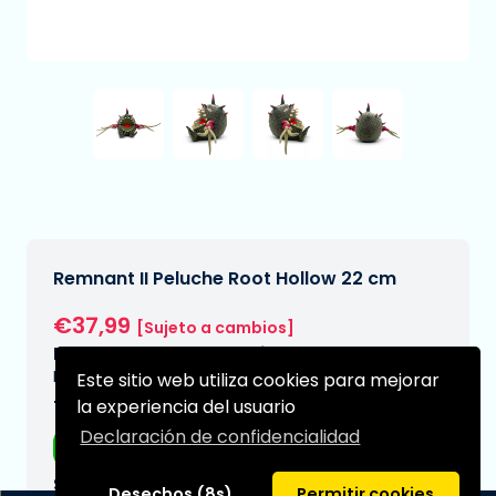
Remnant II Peluche Root Hollow 22 cm
€37,99
[Sujeto a cambios]
Fecha de entrega prevista:
N/A
Este sitio web utiliza cookies para mejorar
la experiencia del usuario
Tipo:
Declaración de confidencialidad
Figuras de anime
Serie:
Desechos (8s)
Permitir cookies